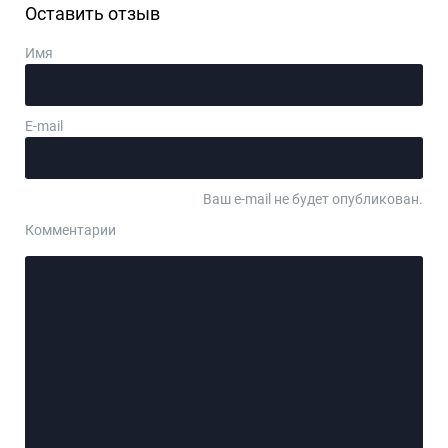
Оставить отзыв
Имя
E-mail
Ваш e-mail не будет опубликован.
Комментарии